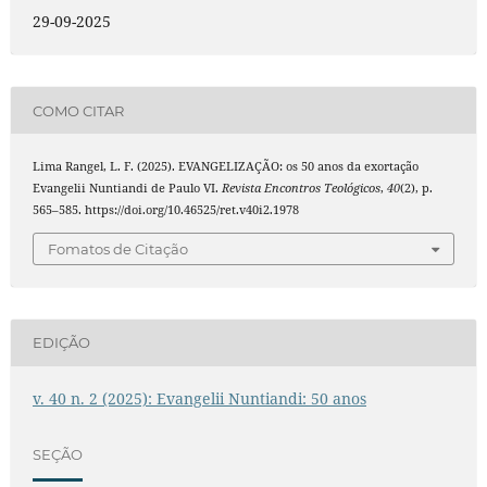
29-09-2025
COMO CITAR
Lima Rangel, L. F. (2025). EVANGELIZAÇÃO: os 50 anos da exortação
Evangelii Nuntiandi de Paulo VI.
Revista Encontros Teológicos
,
40
(2), p.
565–585. https://doi.org/10.46525/ret.v40i2.1978
Fomatos de Citação
EDIÇÃO
v. 40 n. 2 (2025): Evangelii Nuntiandi: 50 anos
SEÇÃO