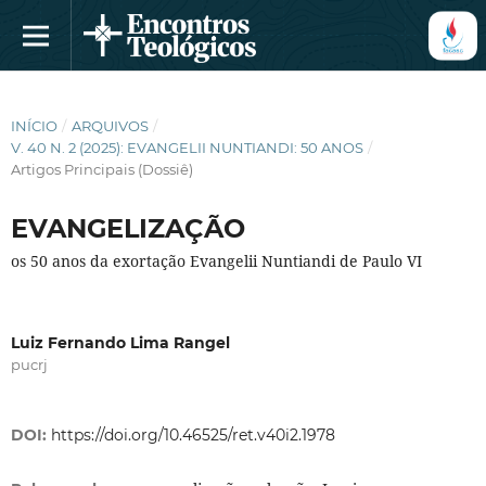
INÍCIO
/
ARQUIVOS
/
V. 40 N. 2 (2025): EVANGELII NUNTIANDI: 50 ANOS
/
Artigos Principais (Dossiê)
EVANGELIZAÇÃO
os 50 anos da exortação Evangelii Nuntiandi de Paulo VI
Luiz Fernando Lima Rangel
pucrj
DOI:
https://doi.org/10.46525/ret.v40i2.1978