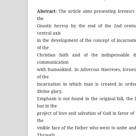
Abstract:
The article aims presenting Ireneu’s
the
Gnostic heresy by the end of the 2nd centur
central axis
in the development of the concept of incarnati
of the
Christian faith and of the indispensable 
communication
with humankind. In Adversus Haereses, Ireneu
of the
incarnation in which man is created in order
divine glory.
Emphasis is not found in the original fall, the 
but in the
project of love and salvation of God in favor of
the
visible face of the Father who went to unite and
Through