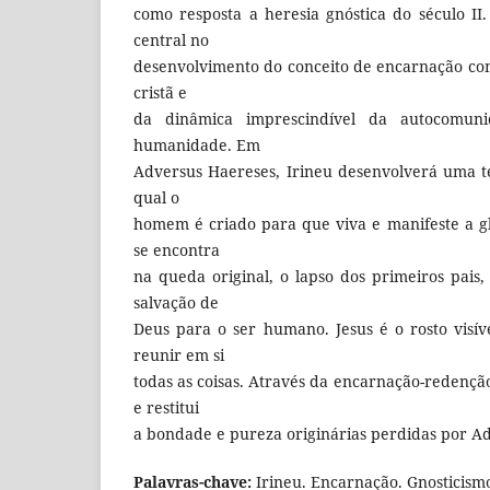
como resposta a heresia gnóstica do século II
central no
desenvolvimento do conceito de encarnação co
cristã e
da dinâmica imprescindível da autocomun
humanidade. Em
Adversus Haereses, Irineu desenvolverá uma t
qual o
homem é criado para que viva e manifeste a gl
se encontra
na queda original, o lapso dos primeiros pai
salvação de
Deus para o ser humano. Jesus é o rosto visív
reunir em si
todas as coisas. Através da encarnação-redenção,
e restitui
a bondade e pureza originárias perdidas por Ad
Palavras-chave:
Irineu. Encarnação. Gnosticism