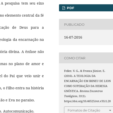
. A pesquisa tem seu eixo
PDF
mo elemento central da fé
PUBLICADO
icação de Deus para a
16-07-2016
eologia da encarnação na
ória divina. A ênfase não
COMO CITAR
s, mas no plano de amor e
Feller, V. G., & Fronza Júnior, E.
el do Pai que veio unir e
(2016). A TEOLOGIA DA
ENCARNAÇÃO EM IRINEU DE LION
COMO SUPERAÇÃO DA HERESIA
 o Filho entra na história
GNÓSTICA.
Revista Encontros
Teológicos
,
31
(1).
ão e Eva no paraíso.
https://doi.org/10.46525/ret.v31i1.20
Fomatos de Citação
o. Autocomunicação.